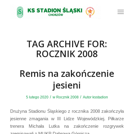
TAG ARCHIVE FOR:
ROCZNIK 2008
Remis na zakończenie
jesieni
/
/
5 lutego 2020
w
Rocznik 2008
Autor
ksstadion
Drużyna Stadionu Śląskiego z rocznika 2008 zakończyła
jesienne zmagania w III Lidze Wojewódzkiej. Piłkarze
trenera Michała Lutka na zakończenie rozgrywek
zremisowali z MUKP Dąbrowa Górnicza.