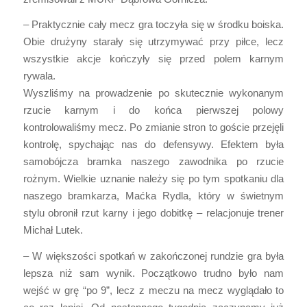
– Praktycznie cały mecz gra toczyła się w środku boiska.
Obie drużyny starały się utrzymywać przy piłce, lecz
wszystkie akcje kończyły się przed polem karnym
rywala.
Wyszliśmy na prowadzenie po skutecznie wykonanym
rzucie karnym i do końca pierwszej polowy
kontrolowaliśmy mecz. Po zmianie stron to goście przejęli
kontrolę, spychając nas do defensywy. Efektem była
samobójcza bramka naszego zawodnika po rzucie
rożnym. Wielkie uznanie należy się po tym spotkaniu dla
naszego bramkarza, Maćka Rydla, który w świetnym
stylu obronił rzut karny i jego dobitkę – relacjonuje trener
Michał Lutek.
– W większości spotkań w zakończonej rundzie gra była
lepsza niż sam wynik. Początkowo trudno było nam
wejść w grę “po 9”, lecz z meczu na mecz wyglądało to