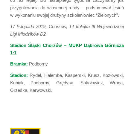
co raz lepiej. Od następnego tygodnia zaczynamy już
przygotowania do wiosennej rundy – podsumował jesień
w wykonaniu swojej drużyny szkoleniowiec “Zielonych”.
17 listopada 2019, Chorzów, 14 kolejka III Wojewódzkiej
Ligi Młodzików D2
Stadion Śląski Chorzów – MUKP Dąbrowa Górnicza
1:1
Bramka:
Podborny
Stadion:
Rydel, Halemba, Kasperski, Krusz, Kozłowski,
Kubiak, Podborny, Grędysa, Sokołowicz, Wrona,
Grześka, Karwowski.