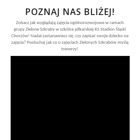
POZNAJ NAS BLIŻEJ!
Zobacz jak wyglądają zajęcia ogólnorozwojowe w ramach
grupy Zielone Szkraby w szkółce piłkarskiej KS Stadion Śląski
Chorzów! Nadal zastanawiasz się, czy zapisać swoje dziecko na
zajęcia? Posłuchaj jak co o zajęciach Zielonych Szkrabów myślą
trenerzy!