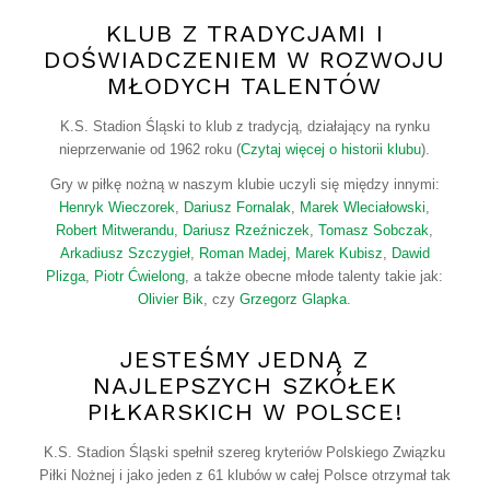
KLUB Z TRADYCJAMI I
DOŚWIADCZENIEM W ROZWOJU
MŁODYCH TALENTÓW
K.S. Stadion Śląski to klub z tradycją, działający na rynku
nieprzerwanie od 1962 roku (
Czytaj więcej o historii klubu
).
Gry w piłkę nożną w naszym klubie uczyli się między innymi:
Henryk Wieczorek
,
Dariusz Fornalak
,
Marek Wleciałowski
,
Robert Mitwerandu
,
Dariusz Rzeźniczek
,
Tomasz Sobczak
,
Arkadiusz Szczygieł
,
Roman Madej
,
Marek Kubisz
,
Dawid
Plizga
,
Piotr Ćwielong
, a także obecne młode talenty takie jak:
Olivier Bik
, czy
Grzegorz Glapka
.
JESTEŚMY JEDNĄ Z
NAJLEPSZYCH SZKÓŁEK
PIŁKARSKICH W POLSCE!
K.S. Stadion Śląski spełnił szereg kryteriów Polskiego Związku
Piłki Nożnej i jako jeden z 61 klubów w całej Polsce otrzymał tak