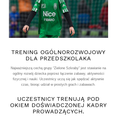
TRENING OGÓLNOROZWOJOWY
DLA PRZEDSZKOLAKA
Najważniejszą cechą grupy “Zielone Szkraby” jest stawianie na
ogólny rozwój dziecka poprzez łączenie zabawy, aktywności
fizycznej i nauki. Uczestnicy uczą się jak spędzać aktywnie
czas, biorąc udział w prostych grach i zabawach.
UCZESTNICY TRENUJĄ POD
OKIEM DOŚWIADCZONEJ KADRY
PROWADZĄCYCH.