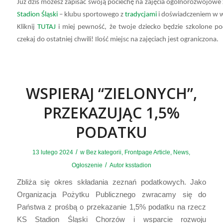
Już dziś możesz zapisać swoją pociechę na zajęcia ogólnorozwojowe 
Stadion Śląski
– klubu sportowego z
tradycjami
i doświadczeniem w 
Kliknij
TUTAJ
i miej pewność, że twoje dziecko będzie szkolone po
czekaj do ostatniej chwili! Ilość miejsc na zajęciach jest ograniczona.
WSPIERAJ “ZIELONYCH”,
PRZEKAZUJĄC 1,5%
PODATKU
/
13 lutego 2024
w
Bez kategorii
,
Frontpage Article
,
News
,
/
Ogłoszenie
Autor
ksstadion
Zbliża się okres składania zeznań podatkowych. Jako
Organizacja Pożytku Publicznego zwracamy się do
Państwa z prośbą o przekazanie 1,5% podatku na rzecz
KS Stadion Śląski Chorzów i wsparcie rozwoju