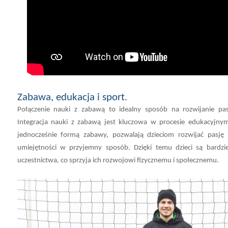
Zabawa
,
edukacja
i sport.
Połączenie nauki z zabawą to idealny sposób na rozwijanie pas
Integracja nauki z zabawą jest kluczowa w procesie edukacyjnym
jednocześnie formą zabawy, pozwalają dzieciom rozwijać pasj
umiejętności w przyjemny sposób. Dzięki temu dzieci są bardz
uczestnictwa, co sprzyja ich rozwojowi fizycznemu i społecznemu.