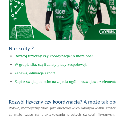
?
Na skróty
Rozw
j fizyczny
czy
koordynacja
? A mo
e oba!
ó
ż
W grupie si
a, czyli z
alety pracy zespo
owej
ł
ł
.
Zabawa
,
edukacja
i sport
.
Zapisz swoj
pociech
na zaj
cia og
lnorozwojowe z element
ą
ę
ę
ó
Rozwój fizyczny
czy
koordynacja
? A może tak ob
Rozwój motoryczny dzieci jest kluczowy
w ich młodym wieku.
Dzieci
za mało czasu na praktykowaniu prostych ćwiczeń fizycznych.