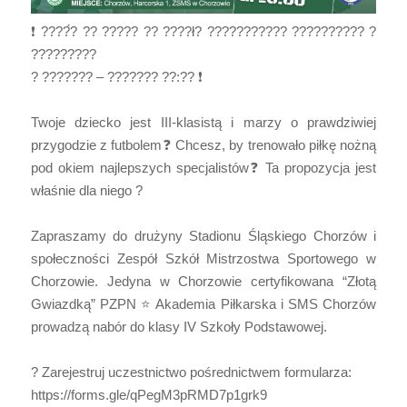
❗ ????́? ?? ????? ?? ????ł? ??????????? ?????????? ?
?????????
? ??????? – ??????? ??:?? ❗
Twoje dziecko jest III-klasistą i marzy o prawdziwiej
przygodzie z futbolem❓ Chcesz, by trenowało piłkę nożną
pod okiem najlepszych specjalistów❓ Ta propozycja jest
właśnie dla niego ?
Zapraszamy do drużyny Stadionu Śląskiego Chorzów i
społeczności
Zespół Szkół Mistrzostwa Sportowego w
Chorzowie
. Jedyna w Chorzowie certyfikowana “Złotą
Gwiazdką” PZPN ⭐ Akademia Piłkarska i SMS Chorzów
prowadzą nabór do klasy IV Szkoły Podstawowej.
? Zarejestruj uczestnictwo pośrednictwem formularza:
https://forms.gle/qPegM3pRMD7p1grk9