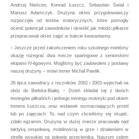
Andrzej Nieścior, Konrad Łuszcz, Sebastian Świat i
Mariusz Adamczyk. Drużyna okres przygotowawczy
rozpoczęła od testów motorycznych, które pomogły
ocenić potencjał zawodników i określić jak młodzi piłkarze
przepracowali okres zajęć w trakcie kwarantanny.
– Jeszcze przed zakończeniem roku szkolnego mieliśmy
okazję rozegrać dwa mecze sparingowe z seniorskimi
ekipami IV-ligowymi. Mogliśmy być zadowoleni z postawy
naszej drużyny – mówi trener Michał Pawlik.
26 lipca zawodnicy z roczników 2002 i 2003 wyjechali na
obóz do Bielska-Białej. – Dzień składał się z dwóch
treningów piłkarkich i jednego treningu motoryki pod okiem
trenera Łuszcza, oraz wstawek wzmacniających przed
lub po zajęciach. To, nad czym chcieliśmy się skupić,
zdało egzamin. Drużyna w dużej mierze pracowała nad
taktyką zespołową, mobilnością w grze i działaniami w
strefie wysokiej na połowie przeciwnika. Naszym celem