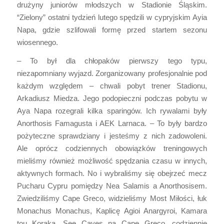
drużyny juniorów młodszych w Stadionie Śląskim.
“Zielony” ostatni tydzień lutego spędzili w cypryjskim Ayia
Napa, gdzie szlifowali formę przed startem sezonu
wiosennego.
– To był dla chłopaków pierwszy tego typu,
niezapomniany wyjazd. Zorganizowany profesjonalnie pod
każdym względem – chwali pobyt trener Stadionu,
Arkadiusz Miedza. Jego podopieczni podczas pobytu w
Aya Napa rozegrali kilka sparingów. Ich rywalami były
Anorthosis Famagusta i AEK Larnaca. – To były bardzo
pożyteczne sprawdziany i jesteśmy z nich zadowoleni.
Ale oprócz codziennych obowiązków treningowych
mieliśmy również możliwość spędzania czasu w innych,
aktywnych formach. No i wybraliśmy się obejrzeć mecz
Pucharu Cypru pomiędzy Nea Salamis a Anorthosisem.
Zwiedziliśmy Cape Greco, widzieliśmy Most Miłości, łuk
Monachus Monachus, Kaplicę Agioi Anargyroi, Kamara
tou Koraka, See Caves na Cape Greco, codziennie